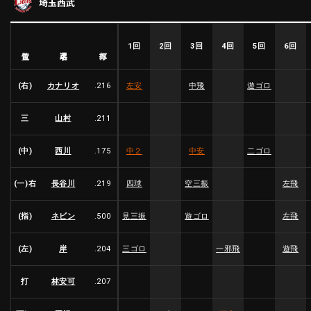
埼玉西武
ファーム東地区
選手名鑑トップ
ニュース
北海道日本ハムファイターズ
ファーム中地区
東北楽天ゴールデンイーグルス
1回
2回
3回
4回
5回
6回
選手名
位置
打率
ファーム西地区
埼玉西武ライオンズ
千葉ロッテマリーンズ
(右)
カナリオ
.216
左安
中飛
遊ゴロ
設定
交流戦
オリックス・バファローズ
福岡ソフトバンクホークス
三
山村
.211
(中)
西川
.175
中２
中安
二ゴロ
(一)右
長谷川
.219
四球
空三振
左飛
(指)
ネビン
.500
見三振
遊ゴロ
左飛
(左)
岸
.204
三ゴロ
一邪飛
遊飛
打
林安可
.207