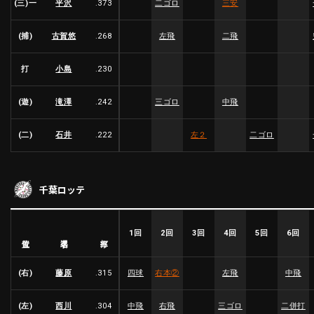
(三)一
平沢
.373
二ゴロ
三安
利用規約
プライバシーポリシー
(捕)
古賀悠
.268
左飛
二飛
運営会社
（別ウィンドウで開く）
よくある質問
打
小島
.230
特定商取引法の表示
アルバイト募集
（別ウィンドウで開く
(遊)
滝澤
.242
三ゴロ
中飛
(二)
石井
.222
左２
二ゴロ
動画を検索（選手・チーム・プレー内容…）
千葉ロッテ
1回
2回
3回
4回
5回
6回
選手名
位置
打率
(右)
藤原
.315
四球
右本
②
左飛
中飛
(左)
西川
.304
中飛
右飛
三ゴロ
二併打