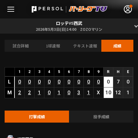
ロッテ
西武
VS
2026年5月3日(日)14:00 ZOZOマリン
試合詳細
1球速報
テキスト速報
成績
無料アカウント登録
ログイン
HOME
1
2
3
4
5
6
7
8
9
R
H
E
L
動画
0
0
0
0
0
0
0
0
0
0
7
0
M
2
2
1
0
1
0
3
1
X
10
12
1
日程･結果
順位表･成績
打撃成績
投手成績
1軍公式戦
選手名鑑