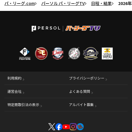
パ・リーグ.com
パーソル パ・リーグTV
日程・結果
2026
利用規約
プライバシーポリシー
運営会社
（別ウィンドウで開く）
よくある質問
特定商取引法の表示
アルバイト募集
（別ウィンドウで開く