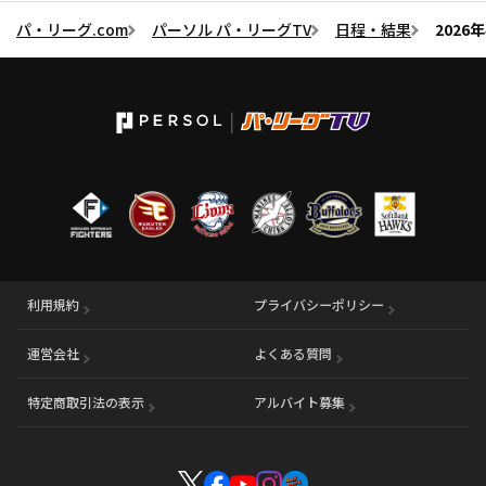
パ・リーグ.com
パーソル パ・リーグTV
日程・結果
2026
利用規約
プライバシーポリシー
運営会社
（別ウィンドウで開く）
よくある質問
特定商取引法の表示
アルバイト募集
（別ウィンドウで開く