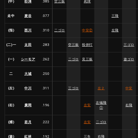
(中)
杉澤
.385
空三振
死球
走中
麦谷
.077
三飛
(指)
西川
.310
二ゴロ
中安
②
左飛
(二)一
太田
.283
空三振
投併打
三ゴロ
(一)
シーモア
.262
二ゴロ
見三振
遊ゴロ
二
大城
.250
(左)
中川
.311
三ゴロ
左２
中安
左犠飛
(右)
廣岡
.196
左安
右飛
①
(捕)
若月
.222
左安
二ゴロ
(遊)
紅林
.192
三失
右飛