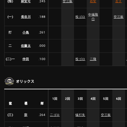
(指)
林安可
.245
空三振
右安
左２
利用規約
プライバシーポリシー
中犠飛
(一)
長谷川
.188
投ゴロ
空三振
①
運営会社
（別ウィンドウで開く）
よくある質問
打
小島
.261
特定商取引法の表示
アルバイト募集
（別ウィンドウで開く
二
佐藤太
.000
(二)一
仲田
.100
投ゴロ
二飛
動画を検索（選手・チーム・プレー内容…）
オリックス
1回
2回
3回
4回
5回
6回
選手名
位置
打率
(三)
宗
.264
二ゴロ
犠打失
空三振