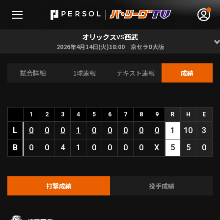
オリックス
西武
VS
2026年4月14日(火)18:00 京セラD大阪
試合詳細
1球速報
テキスト速報
成績
無料アカウント登録
ログイン
HOME
1
2
3
4
5
6
7
8
9
R
H
E
L
動画
0
0
0
1
0
0
0
0
0
1
10
3
B
0
0
4
1
0
0
0
0
X
5
5
0
日程･結果
順位表･成績
打撃成績
投手成績
1軍公式戦
選手名鑑