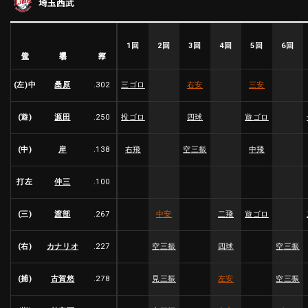
埼玉西武
ファーム東地区
選手名鑑トップ
ニュース
北海道日本ハムファイターズ
ファーム中地区
東北楽天ゴールデンイーグルス
1回
2回
3回
4回
5回
6回
選手名
位置
打率
ファーム西地区
埼玉西武ライオンズ
千葉ロッテマリーンズ
(左)中
桑原
.302
三ゴロ
右安
三安
設定
交流戦
オリックス・バファローズ
福岡ソフトバンクホークス
(遊)
源田
.250
投ゴロ
四球
遊ゴロ
(中)
岸
.138
右飛
空三振
中飛
打左
仲三
.100
(三)
渡部
.267
中安
二飛
遊ゴロ
(右)
カナリオ
.227
空三振
四球
空三振
(捕)
古賀悠
.278
見三振
左安
空三振