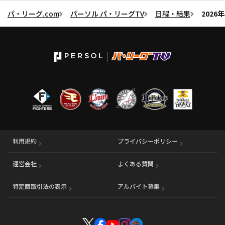
パ・リーグ.com
パーソル パ・リーグTV
日程・結果
2026
利用規約
プライバシーポリシー
運営会社
（別ウィンドウで開く）
よくある質問
特定商取引法の表示
アルバイト募集
（別ウィンドウで開く