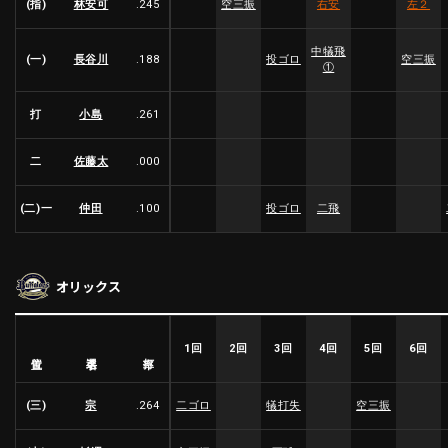
(指)
林安可
.245
空三振
右安
左２
利用規約
プライバシーポリシー
中犠飛
(一)
長谷川
.188
投ゴロ
空三振
①
運営会社
（別ウィンドウで開く）
よくある質問
打
小島
.261
特定商取引法の表示
アルバイト募集
（別ウィンドウで開く
二
佐藤太
.000
(二)一
仲田
.100
投ゴロ
二飛
動画を検索（選手・チーム・プレー内容…）
オリックス
1回
2回
3回
4回
5回
6回
選手名
位置
打率
(三)
宗
.264
二ゴロ
犠打失
空三振