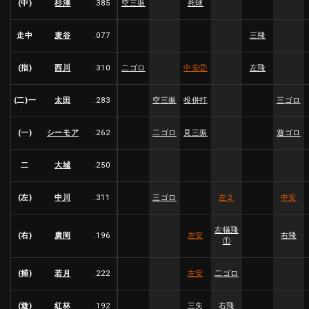
(中)
杉澤
.385
空三振
死球
走中
麦谷
.077
三飛
(指)
西川
.310
二ゴロ
中安
②
左飛
(二)一
太田
.283
空三振
投併打
三ゴロ
(一)
シーモア
.262
二ゴロ
見三振
遊ゴロ
二
大城
.250
(左)
中川
.311
三ゴロ
左２
中安
左犠飛
(右)
廣岡
.196
左安
右飛
①
(捕)
若月
.222
左安
二ゴロ
(遊)
紅林
.192
三失
右飛