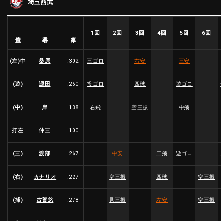
埼玉西武
ファーム東地区
選手名鑑トップ
ニュース
北海道日本ハムファイターズ
ファーム中地区
東北楽天ゴールデンイーグルス
1回
2回
3回
4回
5回
6回
選手名
位置
打率
ファーム西地区
埼玉西武ライオンズ
千葉ロッテマリーンズ
(左)中
桑原
.302
三ゴロ
右安
三安
設定
交流戦
オリックス・バファローズ
福岡ソフトバンクホークス
(遊)
源田
.250
投ゴロ
四球
遊ゴロ
(中)
岸
.138
右飛
空三振
中飛
打左
仲三
.100
(三)
渡部
.267
中安
二飛
遊ゴロ
(右)
カナリオ
.227
空三振
四球
空三振
(捕)
古賀悠
.278
見三振
左安
空三振