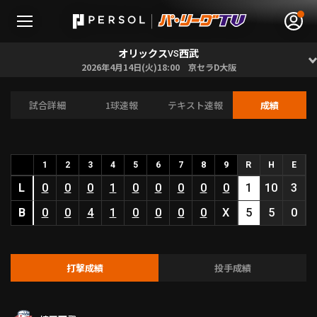
オリックス
西武
VS
2026年4月14日(火)18:00 京セラD大阪
試合詳細
1球速報
テキスト速報
成績
無料アカウント登録
ログイン
HOME
1
2
3
4
5
6
7
8
9
R
H
E
L
動画
0
0
0
1
0
0
0
0
0
1
10
3
B
0
0
4
1
0
0
0
0
X
5
5
0
日程･結果
順位表･成績
打撃成績
投手成績
1軍公式戦
選手名鑑