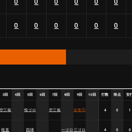
0
0
0
0
0
0
0
0
0
0
0
0
3回
4回
5回
6回
7回
8回
9回
10回
打数
得点
安
空三振
投ゴロ
空三振
左安
①
4
0
1
投直
四球
一ゴロ
三ゴロ
4
0
0