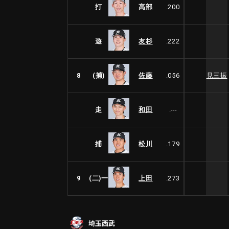
打
高部
.200
遊
友杉
.222
8
(捕)
佐藤
.056
見三振
走
和田
.---
捕
松川
.179
9
(二)一
上田
.273
埼玉西武