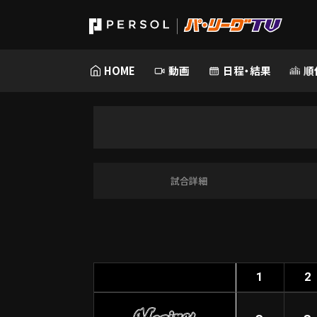
HOME
動画
日程・結果
順
試合詳細
1
2