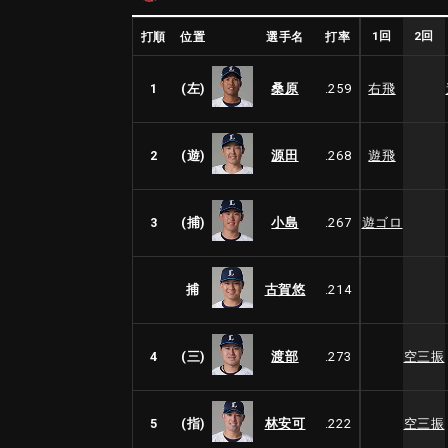
1回
2回
打順
位置
選手名
打率
1
(左)
桑原
.259
右飛
2
(遊)
源田
.268
遊飛
3
(捕)
小島
.267
遊ゴロ
捕
古賀悠
.214
4
(三)
渡部
.273
空三振
5
(指)
林安可
.222
空三振