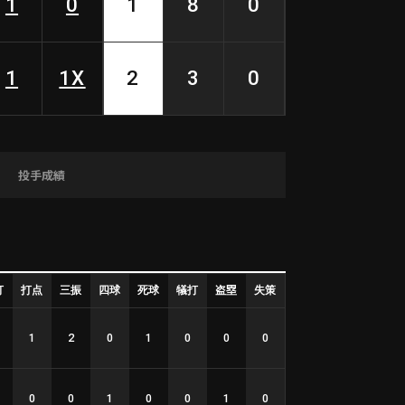
1
0
1
8
0
1
1X
2
3
0
投手成績
打
打点
三振
四球
死球
犠打
盗塁
失策
1
2
0
1
0
0
0
0
0
1
0
0
1
0