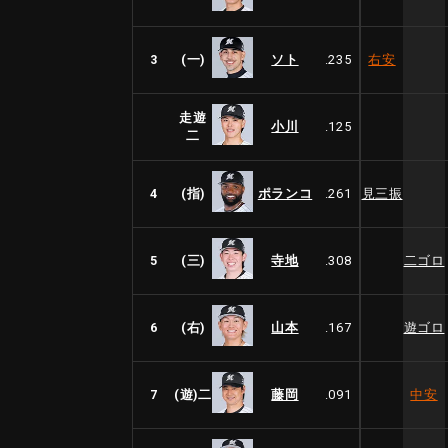
3
(一)
ソト
.235
右安
走遊
小川
.125
二
4
(指)
ポランコ
.261
見三振
5
(三)
寺地
.308
二ゴロ
6
(右)
山本
.167
遊ゴロ
7
(遊)二
藤岡
.091
中安