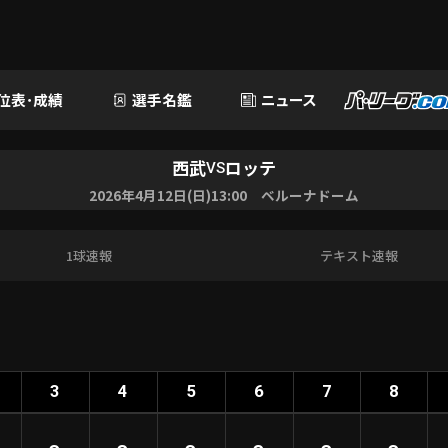
位表･成績
選手名鑑
ニュース
西武
ロッテ
VS
2026年4月12日(日)13:00 ベルーナドーム
1球速報
テキスト速報
3
4
5
6
7
8