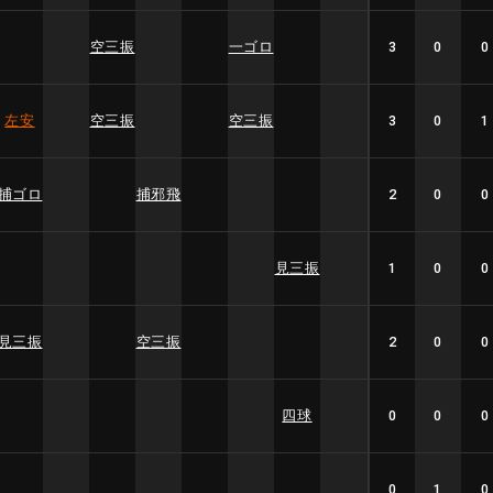
空三振
一ゴロ
3
0
0
左安
空三振
空三振
3
0
1
捕ゴロ
捕邪飛
2
0
0
見三振
1
0
0
見三振
空三振
2
0
0
四球
0
0
0
0
1
0