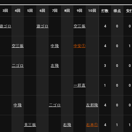
3回
4回
5回
6回
7回
8回
9回
10回
打数
得点
安
遊ゴロ
遊ゴロ
空三振
4
0
0
空三振
中飛
中安
①
4
0
1
二ゴロ
左飛
3
0
0
一邪直
1
0
0
中飛
二ゴロ
左邪飛
4
0
0
見三振
右飛
右本
①
4
1
1