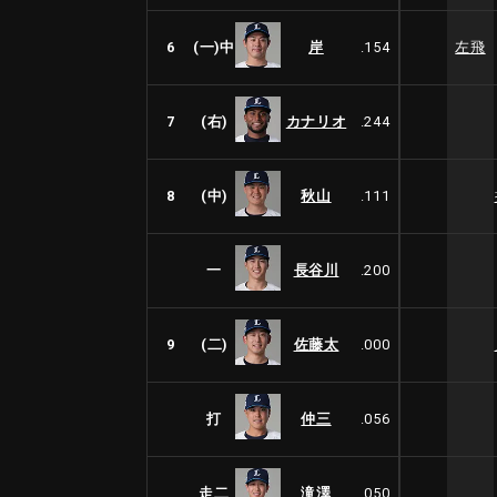
6
(一)中
岸
.154
左飛
7
(右)
カナリオ
.244
8
(中)
秋山
.111
一
長谷川
.200
9
(二)
佐藤太
.000
打
仲三
.056
走二
滝澤
.050