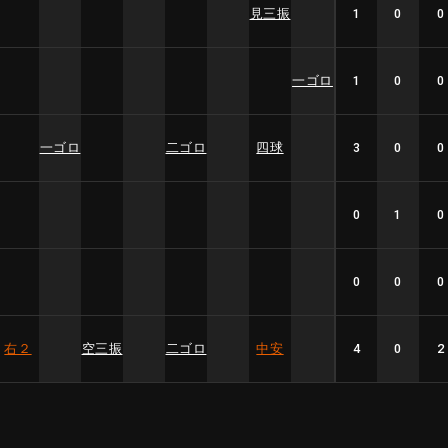
見三振
1
0
0
一ゴロ
1
0
0
一ゴロ
二ゴロ
四球
3
0
0
0
1
0
0
0
0
右２
空三振
二ゴロ
中安
4
0
2