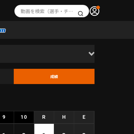
動画を検索（選手・チーム・プレー内容…）
成績
9
10
R
H
E