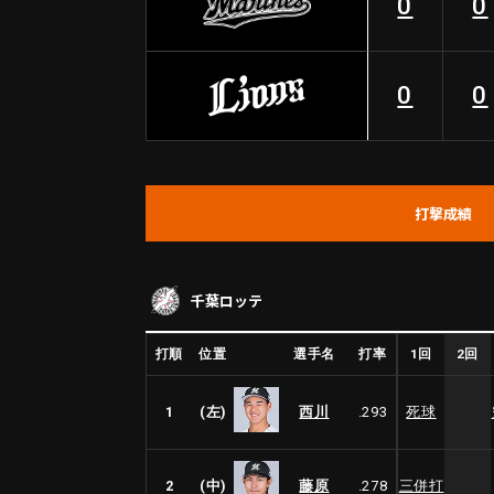
0
0
0
0
打撃成績
千葉ロッテ
1回
2回
打順
位置
選手名
打率
1
(左)
西川
.293
死球
2
(中)
藤原
.278
三併打