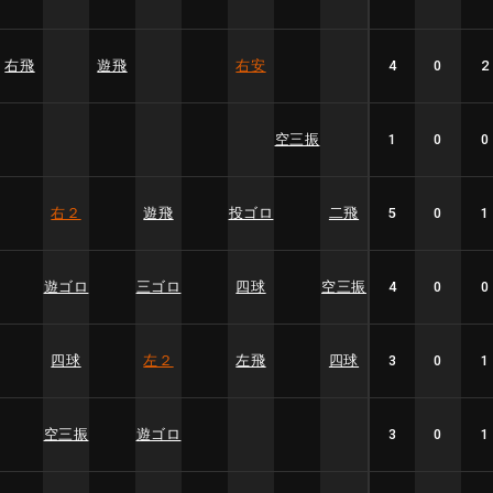
右飛
遊飛
右安
4
0
2
空三振
1
0
0
右２
遊飛
投ゴロ
二飛
5
0
1
遊ゴロ
三ゴロ
四球
空三振
4
0
0
四球
左２
左飛
四球
3
0
1
空三振
遊ゴロ
3
0
1